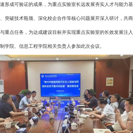
加速形成可验证的成果，为
重点
实验室长远发展夯实人才与能力基
、突破技术瓶颈、深化校企合作等
核心
问题
展开深入研讨，
共商
与重点任务，
为达成
建设
目标并实现
重点
实验室的长效发展注入
制学院、信息工程学院相关负责人参加此次会议。