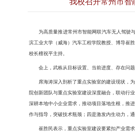
我校召开常州市智
为高质量推进常州市智能网联汽车无人驾驶
滨工业大学
（威海）汽车工程学院
教授、博导崔胜
校长檀祝平主持。
会上，武栋从目标设置、当前进度、存在问题
席海涛
深入剖析了
重点实验室的
建设现状
，
为
院创新团队与
重点
实验室
建设
深度融合
，联动行业
深耕本地中小企业需求，推动项目落地生根
，
推进
作与指导，
突破技术瓶颈
；四是
激发内生动力
，
通
崔胜民表示，重点实验室建设要紧扣产业需求