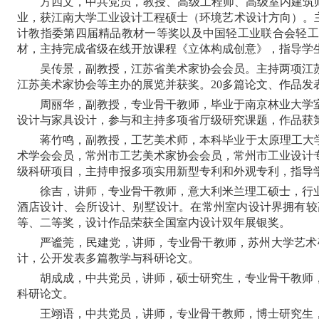
方四文，中共党员，教授、高级工程师、高级室内建筑
业，获江南大学工业设计工程硕士（环境艺术设计方向）。
计教指委第四届精品教材一等奖以及中国轻工业联合会轻工业
材，主持完成省级在线开放课程《立体构成创意》，指导学
吴传景，副教授，江苏省美术家协会会员。主持两项江
江苏美术家协会等主办的展览并获奖。
20多篇论文、作品
周丽华，副教授，专业骨干教师，毕业于南京林业大学
设计与家具设计，参与和主持多项省厅级研究课题，作品获
蒋竹鸣，副教授，工艺美术师，本科毕业于太原理工大
术学会会员，常州市工艺美术家协会会员，常州市工业设计
级科研项目，主持申报多项实用新型专利和外观专利，指导
徐吉，讲师，专业骨干教师，意大利米兰理工硕士，行
酒店设计、会所设计、别墅设计。在常州室内设计界拥有较
等、二等奖，设计作品荣获全国室内设计双年展银奖。
严谧莞，民建党，讲师，专业骨干教师，苏州大学艺术
计，公开发表多篇教学与科研论文。
胡成成，中共党员，讲师，硕士研究生，专业骨干教师
科研论文。
王翊语，中共党员，讲师，专业骨干教师，博士研究生