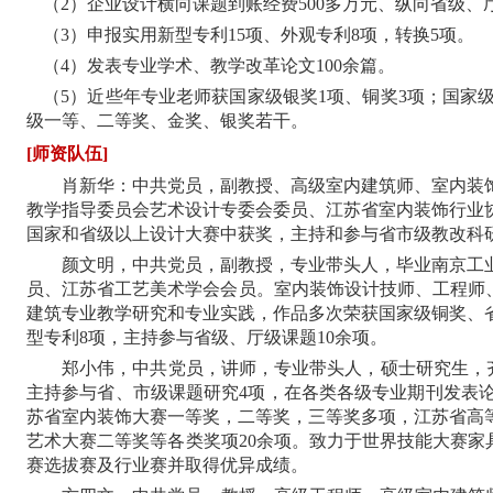
（
2）企业设计横向课题到账经费500多万元、纵向省级、
（
3）申报实用新型专利15项、外观专利8项，转换5项。
（
4）发表专业学术、教学改革论文100余篇。
（
5）近些年专业老师获国家级银奖1项、铜奖3项；国家级
级一等、二等奖、金奖、银奖若干。
[
师资队伍
]
肖新华：中共党员，副教授、高级室内建筑师、室内装
教学指导委员会艺术设计专委会委员、江苏省室内装饰行业
国家和省级以上设计大赛中获奖，主持和参与省市级教改科
颜文明，中共党员，副教授，专业带头人，毕业南京工
员、江苏省工艺美术学会会员。室内装饰设计技师、工程师
建筑专业教学研究和专业实践，作品多次荣获国家级铜奖、省
型专利8项，主持参与省级、厅级课题10余项。
郑小伟，中共党员，讲师，专业带头人，硕士研究生，
主持参与省、市级课题研究4项，在各类各级专业期刊发表
苏省室内装饰大赛一等奖，二等奖，三等奖多项，江苏省高
艺术大赛二等奖等各类奖项20余项。致力于世界技能大赛家
赛选拔赛及行业赛并取得优异成绩。