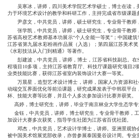
吴寒冰，讲师，四川美术学院艺术学硕士，博士在读，
力于环境艺术设计的教学和科研工作，主持完成省市级课题
尹彦文，中共党员，讲师，硕士研究生，专业骨干教师
张学凯，中共党员，讲师，硕士研究生，专业骨干教师
苏省高校艺术教师基本功展示
“个人全能一等奖”；中国建筑
江苏省第九届水彩粉画作品展（入选）；第四届江苏美术奖
《水彩技法从入门到精通》等著作。
彭建波，中共党员，讲师，博士，江苏省科技副总。在
程项目10多项，主持江苏省教育厅、科技厅课题研究项目2
业类技能比赛，获得江苏省室内装饰设计大赛一等奖。
万晨星，造型艺术设计博士，讲师，国家人力资源和社
动端交互界面优化等前沿课题，研究成果发表于中韩双平台
杯、技能大赛等比赛，并且个人多次参加设计比赛并获奖。
高婷，博士研究生，
讲师，
毕业于南京林业大学生态学专
金钰，中共党员，讲师，博士研究生，专业骨干教师，
加设计大赛多次获奖，指导学生社团为江苏省百优社团。
邓杰，中共党员，艺术设计学博士，讲师。亚洲景观协
被中国美术馆展览部收录，亦曾参展泰国曼谷设计周。专业