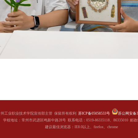
常州工业职业技术学院宣传部主管
保留所有权利
苏ICP备05058533号
苏公网安备320
学校地址：常州市武进区鸣新中路28号
联系电话：0519-86335118、86335010
邮政
建议最佳浏览器：IE8.0以上、firefox、chrome