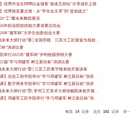
】优秀毕业生阿呷以金做客“旅途互助站”分享成长之路
】优秀校友夏文德：从“学生会主席”到“蓝焰战士”
26“工”耀未来舞蹈展演
026年职业院校技能大赛省赛总结会
026年“建军杯”大学生创新创业大赛
领未来大师行动”㉙│全国劳模、江苏大工匠黄俊为我校...
军杯”演讲比赛
院举行2025年“建军杯”伊利校园营销大赛
21届“学习邓建军 树立新目标”演讲比赛
领未来大师行动”㉘│江苏工匠蒋宇锋来校开展讲座
课】信息工程学院举办“学习邓建军 树立新目标”演讲...
课】数字商务学院举行“学习邓建军 树立新目标”演讲...
领未来大师行动”㉗| 常州工艺美术大师张毓阳来校开展...
课】邓建军工匠学院举行“学习邓建军 树立新目标”演...
每页
14
记录
总共
182
记录
第