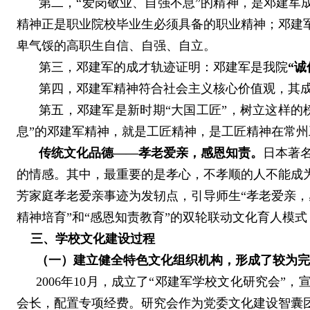
第二，“爱岗敬业、自强不息”的精神，是邓建军
精神正是职业院校毕业生必须具备的职业精神；邓建
卑气馁的高职生自信、自强、自立。
第三，邓建军的成才轨迹证明：邓建军是我院
“
第四，邓建军精神符合社会主义核心价值观，其
第五，邓建军是新时期“大国工匠”，树立这样的
息”的邓建军精神，就是工匠精神，是工匠精神在常
传统文化品德——孝老爱亲，感恩知责。
日本著
的情感。其中，最重要的是孝心，不孝顺的人不能成为
芳家庭孝老爱亲事迹为发轫点，引导师生“孝老爱亲，
精神培育”和“感恩知责教育”的双轮联动文化育人模
三、学校文化建设过程
（一）建立健全特色文化组织机构，形成了较为完
2006
年
10
月，成立了“邓建军学校文化研究会”，
会长，配置专项经费。研究会作为党委文化建设智囊