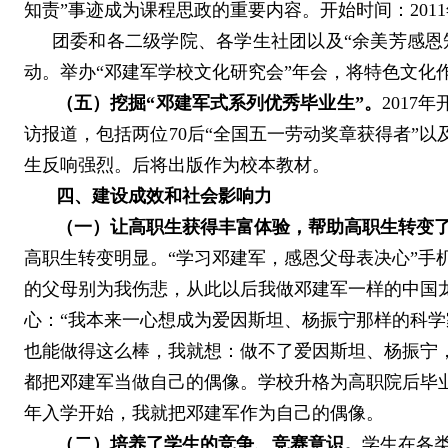
知责”事迹成为课程思政的重要内容。开始时间：
2011
团委和各二级学院、各学生社团以及“余美芳感恩知
动。举办“邓建军学校文化研究会”年会，将特色文化
（五）挖掘“邓建军式系列优秀毕业生”。
2017
年
访报道，包括两位
70
后“全国五一劳动奖章获得者”以
生反响强烈。后将出版作为校本教材。
四、建设成效和社会影响力
（一）让高职生获得丰富体验，帮助高职生转变
高职生转变明显。
“学习邓建军，感恩父母表决心”手
的父母别为我伤悲，从此以后我做邓建军一样的中国龙
心：“我本来一心想成为爱因斯坦、杨振宁那样的科
也能做得这么棒，我就想：做不了爱因斯坦、杨振宁
都把邓建军当做自己的偶像。
学校升格为高职院后毕业
年入学开始，我就把邓建军作为自己的偶像。
（二）培养了学生的竞争、竞赛意识。
学生在各