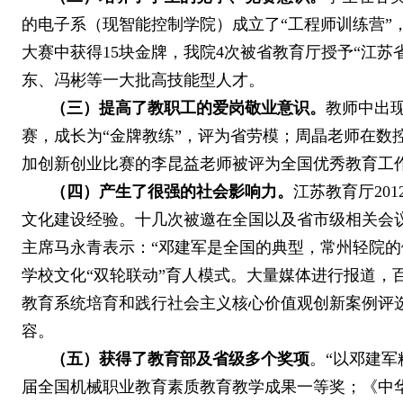
的电子系（现智能控制学院）成立了“工程师训练营
大赛中获得
15
块金牌，我院
4
次被省教育厅授予“江苏
东、冯彬等一大批高技能型人才。
（三）提高了教职工的爱岗敬业意识
。
教师中出
赛，成长为“金牌教练”，评为省劳模；周晶老师在数
加创新创业比赛的李昆益老师被评为全国优秀教育工
（四）产生了很强的社会影响力。
江苏教育厅
201
文化建设经验。十几次被邀在全国以及省市级相关会
主席马永青表示：“邓建军是全国的典型，常州轻院的
学校文化“双轮联动”育人模式。大量媒体进行报道，
教育系统培育和践行社会主义核心价值观创新案例评
容。
（五）获得了教育部及省级多个奖项
。
“以邓建
届全国机械职业教育素质教育教学成果一等奖；《中华