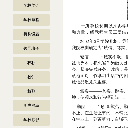
学校简介
学校章程
一所学校长期以来办学
和力量，昭示师生员工团结
机构设置
2002
年
6
月学院升格，秉
我院校训确定为“诚信、笃实
领导班子
诚信―――
“
诚实不欺、
校标
诚信为本，把忠诚作为做人处
令、坚决完成任务。诚信，是
敢地面对工作学习生活中的困
校训
诚信品质尤为重要。
笃实―――老实、踏实
校歌
神，
使观念和行为得到统一。
历史沿革
勤俭―――
“
勤
”
即勤劳、
不止。在生活上节约，不铺张
在学业上，刻苦努力，自强不
学校掠影