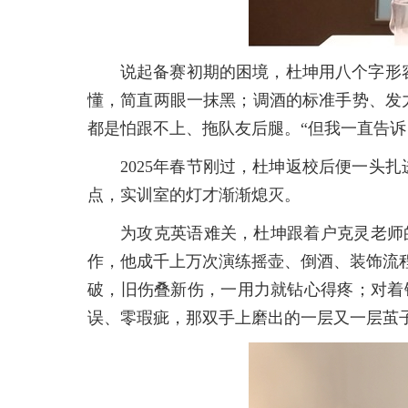
说起备赛初期的困境，杜坤用八个字形
懂，简直两眼一抹黑；调酒的标准手势、发
都是怕跟不上、拖队友后腿。“但我一直告
2025年春节刚过，杜坤返校后便一头
点，实训室的灯才渐渐熄灭。
为攻克英语难关，杜坤跟着户克灵老师
作，他成千上万次演练摇壶、倒酒、装饰流
破，旧伤叠新伤，一用力就钻心得疼；对着
误、零瑕疵，那双手上磨出的一层又一层茧