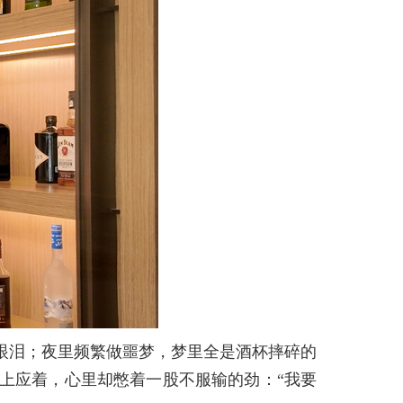
眼泪；夜里频繁做噩梦，梦里全是酒杯摔碎的
上应着，心里却憋着一股不服输的劲：“我要