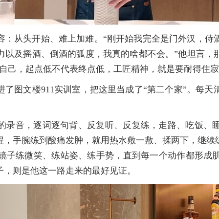
容：从头开始、难上加难。“刚开始我完全是门外汉，侍
力以及摇酒、倒酒的弧度，我真的啥都不会。”他坦言，
诉自己，起点低不代表终点低，工匠精神，就是要耐得住寂
扎进了图文楼911实训室，把这里当成了“第二个家”。每
的录音，逐词逐句背、反复听、反复练，走路、吃饭、
程，手腕练到酸痛发肿，就用热水敷一敷、揉两下，继续
镜子练微笑、练站姿、练手势，直到每一个动作都形成
子，则是他这一路走来的最好见证。