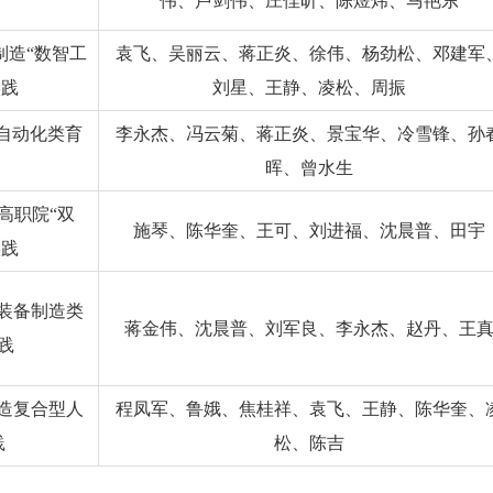
伟、卢剑伟、庄佳昕、陈煜炜、马艳东
制造“数智工
袁飞、吴丽云、蒋正炎、徐伟、杨劲松、邓建军
实践
刘星、王静、凌松、周振
职自动化类育
李永杰、冯云菊、蒋正炎、景宝华、冷雪锋、孙
晖、曾水生
高职院“双
施琴、陈华奎、王可、刘进福、沈晨普、田宇
实践
在装备制造类
蒋金伟、沈晨普、刘军良、李永杰、赵丹、王
践
制造复合型人
程凤军、鲁娥、焦桂祥、袁飞、王静、陈华奎、
践
松、陈吉