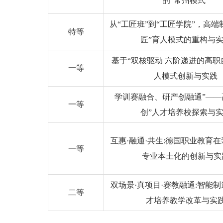
的“常州模式”
从
“工匠班”到“工匠学院”，高端
特等
匠”育人模式的重构与
基于
“双核驱动 六阶递进的高
一等
人模式创新与实践
学训赛融合、研产创融通”——
一等
创”人才培养校探索与
互惠
·融通·共生:德国职业教育
一等
专业本土化的创新与实
双场景
·真项目·赛教融通:智能
二等
才培养教学改革与实