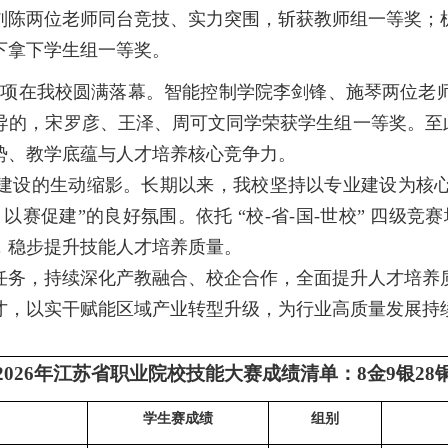
刘陈两位老师同台竞技、实力突围，斩获教师组一等奖；
下拿下学生组一等奖。
赛项在我校圆满落幕。智能控制学院李剑锋、施琴两位老
导
的
，宋罗彦、王泽、周可文同学荣获
学生组
一等奖
。至
势、教学底蕴与人才培养核心竞争力。
建设的生动缩影。长期以来，我校坚持以专业建设为核
赛促建”的良好氛围。依托 “校-省-国-世校” 四级竞赛
，稳步提升技能人才培养质量。
任务，持续深化产教融合、校企合作，全面提升人才培养
才，以实干赋能区域产业转型升级，为行业高质量发展持
2026年江苏省职业院校技能大赛成绩清单：8金9银28
学生赛成绩
组别