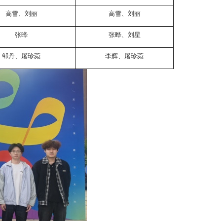
高雪、刘丽
高雪、刘丽
张晔
张晔、刘星
邹丹、屠珍菀
李辉、屠珍菀