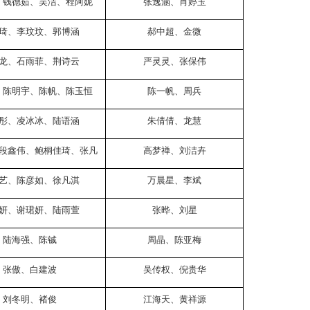
、钱德茹、吴洁、程阿妮
张逸涵、肖婷玉
琦、李玟玟、郭博涵
郝中超、金微
龙、石雨菲、荆诗云
严灵灵、张保伟
、陈明宇、陈帆、陈玉恒
陈一帆、周兵
彤、凌冰冰、陆语涵
朱倩倩、龙慧
段鑫伟、鲍桐佳琦、张凡
高梦禅、刘洁卉
艺、陈彦如、徐凡淇
万晨星、李斌
妍、谢珺妍、陆雨萱
张晔、刘星
陆海强、陈铖
周晶、陈亚梅
张傲、白建波
吴传权、倪贵华
刘冬明、褚俊
江海天、黄祥源