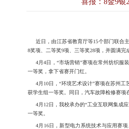
喜报：8金9银
近日，由江苏省教育厅等
15
个部门联合
8
奖项、二等奖
9
项、三等奖
28
项，并圆满完
4月4日，
“市场营销”赛项在常州纺织服
一等奖，拿下省赛开门红。
4月
10
日，
“环境艺术设计”赛项在苏州工
获学生组一等奖。同日，汽车故障检修赛项
4月
12
日，我校承办的
“工业互联网集成应
一等奖
。
4月
16
日，
新型电力系统技术与应用赛项