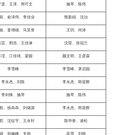
罗彦、王泽、周可文
施琴、陈伟
辰、俞泽伟、李佳业
熊新娟、沈治
振、姜增雄、马至誉
王玥、何涛
嘉芸、荆浩、王佳淋
沈雷、张冠兰
苏滢、江佳琦、梁圆
颜文明、王彦霖
李雪峰
李雪峰、茅启园
李永杰、刘陈
李永杰、韩迎辉
李剑锋、施琴
施琴、陈伟
航、徐犇犇、刘储源
李永杰、韩迎辉
哲、沈征宇、王永轩
陈华奎、凌松
硕、孙赫峰、支帅
高雪、刘丽