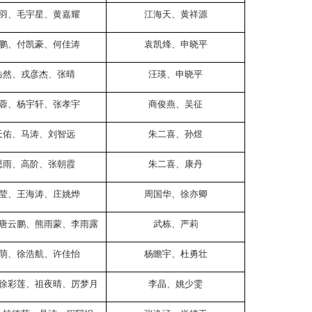
羽、毛宇星、黄嘉耀
江海天、黄祥源
鹏、付凯豪、何佳涛
袁凯烽、申晓平
浩然、戎彦杰、张晴
汪瑛、申晓平
蓉、杨宇轩、张孝宇
商俊燕、吴征
天佑、马涛、刘智远
朱二喜、孙煜
思雨、高阶、张朝霞
朱二喜、康丹
莹、王海涛、庄姚烨
周国华、徐亦卿
唐云鹏、熊雨蒙、李雨露
武栋、严莉
萌、徐浩航、许佳怡
杨瞻宇、杜勇壮
徐彩莲、祖夜晴、厉梦月
李晶、姚少雯