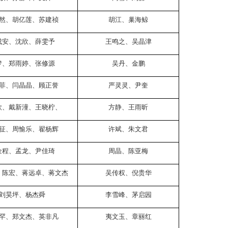
然、胡亿莲、苏建祯
胡江、巢海鲸
成安、沈欣、薛雯予
王鸣之、吴晶津
梦、郑雨婷、张修源
吴丹、金鹏
菲、闫晶晶、顾正誉
严灵灵、尹奎
欣、戴新潼、王晓柠、
方静、王雨昕
征、周愉乐、翟杨辉
许斌、朱文君
金程、孟龙、尹佳琦
周晶、陈亚梅
、陈宏、蒋远卓、蒋文杰
吴传权、倪贵华
刘昊坪、杨杰舜
李雪峰、茅启园
罕、郑文杰、英非凡
夷文玉、章丽红