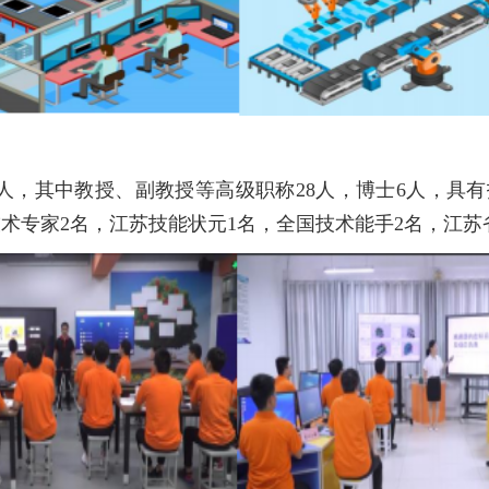
人，其中教授、副教授等
高级职称
28
人，博士
6
人，具有
技术专家
2
名，江苏技能状元
1
名，全国技术能
手
2
名，江苏